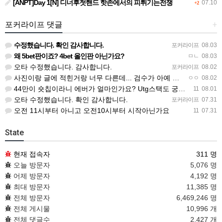
[ANPT]Day 1[N] 디너후첫핸드 핫존에서의 피튀기는전쟁
07.10
+2
포커라이프 댓글
+
수정했습니다. 확인 감사합니다.
포커라이프
08.03
왜 5bet판이죠? 4bet 올인판 아닌가요?
ㅁㄴ
08.03
오타 수정했습니다. 감사합니다.
포커라이프
08.02
사진이랑 글에 적힌거랑 너무 다른데... 검수가 아예 안되고 올라오나봐요
ㅇㅇ
08.02
44만이 숏칩이라니 에버가 얼마인가요? Utg스택도 궁금하네요
11
08.01
오타 수정했습니다. 확인 감사합니다.
포커라이프
07.31
오전 11시부터 아니고 오전10시부터 시작아닌가요
11
07.31
State
현재 접속자
311 명
오늘 방문자
5,076 명
어제 방문자
4,192 명
최대 방문자
11,385 명
전체 방문자
6,469,246 명
전체 게시물
10,996 개
전체 댓글수
2,427 개