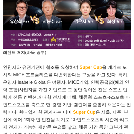
레전드 매치(바둑-승부)
인천시와 유관기관에 협조를 요청하며
Super Cup
을 계기로 도
시의 MICE 포트폴리오를 다변화한다는 구상을 하고 있다. 특히,
운영사 Isabelle Global은 여행사, MICE기업, 인력공급업(해외 인
력 포함)사업자를 가진 기업으로 그 동안 쌓아온 전문 스포츠 업
력에 전통 컨벤션과 대형 전시에 더해, 체류형 스포츠·e스포츠·마
인드스포츠를 축으로 한 ‘경험 기반’ 캘린더를 촘촘히 채운다는 전
략이다. 환대업계 한 관계자는 이미
Super Cup
은 서울, 제주, 부
산에 이어 4회차 인 인천을 계기로 “마인드스포츠의 시즌제·리그
제 전개가 가능해 재방문 수요를 낳고, 체류 기간 동안 고부가 관