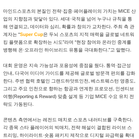
마인드스포츠의 본질인 전략·집중·페어플레이의 가치는 MICE 산
업의 지향점과 맞닿아 있다. 세대·국적을 넘어 누구나 규칙을 통
해 연결되고, 데이터와 심리, 확률과 창의가 교차한다. 주최 측 관
계자는 “
Super Cup
은 두뇌 스포츠의 지적 매력을 글로벌 네트워
킹 플랫폼으로 확장하는 시도”라며 “현장 참여와 온라인 중계를
병행해 온·오프라인 하이브리드 유통을 극대화한다.”고 말했다.
대회 운영은 지속 가능성과 포용성에 중점을 뒀다. 통역·접근성
안내, 다국어 미디어 가이드를 제공해 글로벌 방문객 편의를 강화
한다. 주변 협력 호텔인 그랜드하얏트인천, 베스트웨스턴 영종도,
그리고 주요 인천으로 향하는 항공과 연계한 프로모션, 인센티브
여행(Reporting & Reward) 맞춤 설계 등 기업 MICE 수요 유치 전
략도 가동된다.
콘텐츠 측면에서는 레전드 매치로 스포츠 내러티브를 구축한다.
각 종목 스타 플레이어의 빅매치, 전략 해설이 결합된 라이브 스
트리밍, 하이라이트·숏폼 패키지 제작으로 디지털 파급력을 확대