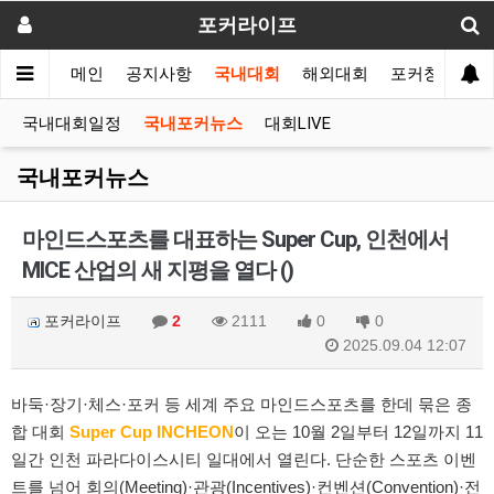
포커라이프
메인
공지사항
국내대회
해외대회
포커창고
국내대회일정
국내포커뉴스
대회LIVE
국내포커뉴스
마인드스포츠를 대표하는 Super Cup, 인천에서
MICE 산업의 새 지평을 열다 ()
포커라이프
2
2111
0
0
2025.09.04 12:07
바둑·장기·체스·포커 등 세계 주요 마인드스포츠를 한데 묶은 종
합 대회
Super Cup INCHEON
이 오는 10월 2일부터 12일까지 11
일간 인천 파라다이스시티 일대에서 열린다. 단순한 스포츠 이벤
트를 넘어 회의(Meeting)·관광(Incentives)·컨벤션(Convention)·전