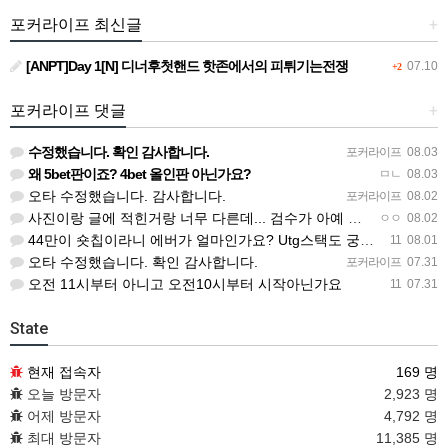
포커라이프 최신글
+
[ANPT]Day 1[N] 디너후첫핸드 핫존에서의 피튀기는전쟁
07.10
+2
포커라이프 댓글
+
수정했습니다. 확인 감사합니다.
포커라이프
08.03
왜 5bet판이죠? 4bet 올인판 아닌가요?
ㅁㄴ
08.03
오타 수정했습니다. 감사합니다.
포커라이프
08.02
사진이랑 글에 적힌거랑 너무 다른데... 검수가 아예 안되고 올라오나봐요
ㅇㅇ
08.02
44만이 숏칩이라니 에버가 얼마인가요? Utg스택도 궁금하네요
11
08.01
오타 수정했습니다. 확인 감사합니다.
포커라이프
07.31
오전 11시부터 아니고 오전10시부터 시작아닌가요
11
07.31
State
현재 접속자
169 명
오늘 방문자
2,923 명
어제 방문자
4,792 명
최대 방문자
11,385 명