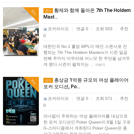
황제와 함께 돌아온 7th The Holdem
인기
Hot
Mast…
포커라이프
댓글 0
조회 503
추천
|
|
|
0
대한민국 No.1 홀덤 WPL이 메인 스폰서로 진
행되는 7th The Holdem Masters가 시즌 일곱
번째 주까지 마무리돼 어느덧 한 주만을 남겨두
게 됐다.시즌이 펼쳐지는 …
더보기
총상금 1억원 규모의 여성 플레이어
인기
Hot
포커 오디션, Po…
포커라이프
댓글 0
조회 571
추천
|
|
|
0
러너펍이 주최하는 여성 플레이어를 대상으로
한 포커 오디션인 Poker Queen이 8월 1일 구로
G-스타디움에서 개최된다.Poker Queen은 총