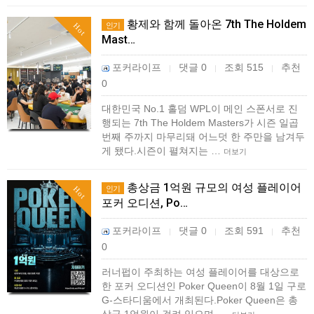
황제와 함께 돌아온 7th The Holdem
인기
Hot
Mast…
포커라이프
댓글 0
조회 515
추천
|
|
|
0
대한민국 No.1 홀덤 WPL이 메인 스폰서로 진
행되는 7th The Holdem Masters가 시즌 일곱
번째 주까지 마무리돼 어느덧 한 주만을 남겨두
게 됐다.시즌이 펼쳐지는 …
더보기
총상금 1억원 규모의 여성 플레이어
인기
Hot
포커 오디션, Po…
포커라이프
댓글 0
조회 591
추천
|
|
|
0
러너펍이 주최하는 여성 플레이어를 대상으로
한 포커 오디션인 Poker Queen이 8월 1일 구로
G-스타디움에서 개최된다.Poker Queen은 총