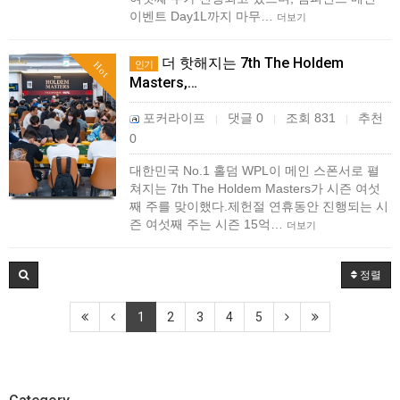
이벤트 Day1L까지 마무…
더보기
더 핫해지는 7th The Holdem
인기
Hot
Masters,…
포커라이프
댓글 0
조회 831
추천
|
|
|
0
대한민국 No.1 홀덤 WPL이 메인 스폰서로 펼
쳐지는 7th The Holdem Masters가 시즌 여섯
째 주를 맞이했다.제헌절 연휴동안 진행되는 시
즌 여섯째 주는 시즌 15억…
더보기
정렬
1
2
3
4
5