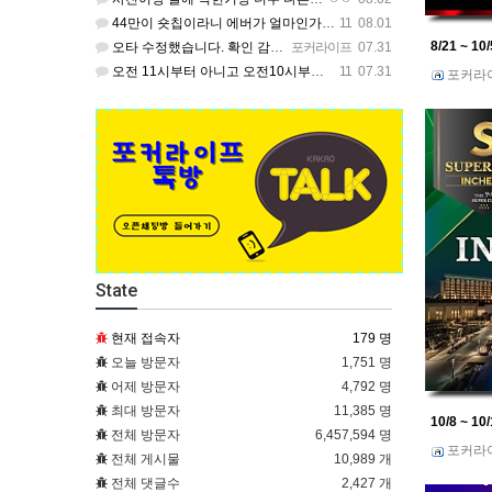
44만이 숏칩이라니 에버가 얼마인가요? Utg스택도 궁금하네요
11
08.01
오타 수정했습니다. 확인 감사합니다.
포커라이프
07.31
오전 11시부터 아니고 오전10시부터 시작아닌가요
11
07.31
포커라
State
현재 접속자
179 명
오늘 방문자
1,751 명
어제 방문자
4,792 명
최대 방문자
11,385 명
전체 방문자
6,457,594 명
포커라
전체 게시물
10,989 개
전체 댓글수
2,427 개