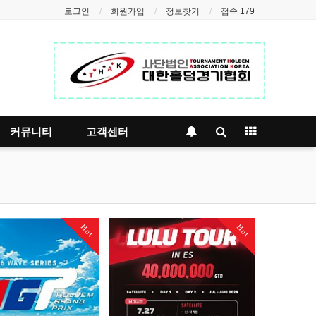
로그인
회원가입
정보찾기
접속 179
커뮤니티
고객센터
Hot
Hot