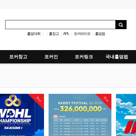
홀덤대회
홀정교
APL
포커라이프
홀덤펍
|
|
|
|
|
포커창고
포커인
포커링크
국내홀덤펍
Hot
Hot