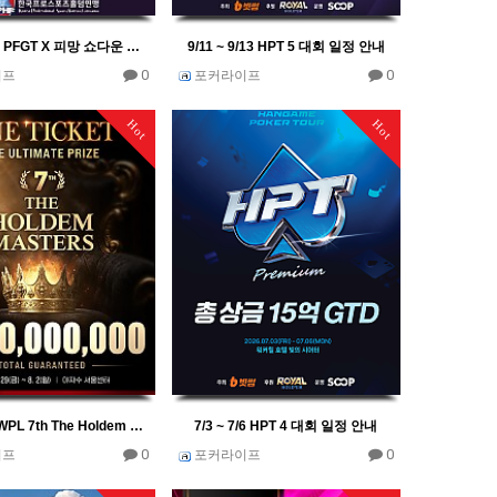
8/28 ~ 8/30 PFGT X 피망 쇼다운 홀덤 토너먼트 대회 일정 안내
9/11 ~ 9/13 HPT 5 대회 일정 안내
0
0
이프
포커라이프
Hot
Hot
6/12 ~ 8/2 WPL 7th The Holdem Masters 대회 일정 안내
7/3 ~ 7/6 HPT 4 대회 일정 안내
0
0
이프
포커라이프