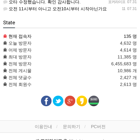
오타 수정했습니다. 확인 감사합니다.
포커라이프
07.31
오전 11시부터 아니고 오전10시부터 시작아닌가요
11
07.31
State
현재 접속자
135 명
오늘 방문자
4,632 명
어제 방문자
4,614 명
최대 방문자
11,385 명
전체 방문자
6,455,683 명
전체 게시물
10,986 개
전체 댓글수
2,427 개
전체 회원수
2,613 명
이용안내
문의하기
PC버전