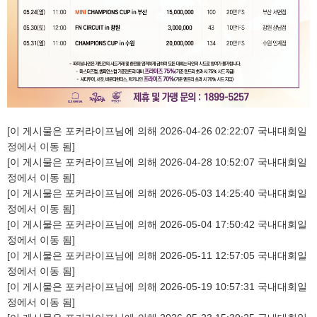
[이 게시물은 포커라이프님에 의해 2026-04-26 02:22:07 국내대회일
정에서 이동 됨]
[이 게시물은 포커라이프님에 의해 2026-04-28 10:52:07 국내대회일
정에서 이동 됨]
[이 게시물은 포커라이프님에 의해 2026-05-03 14:25:40 국내대회일
정에서 이동 됨]
[이 게시물은 포커라이프님에 의해 2026-05-04 17:50:42 국내대회일
정에서 이동 됨]
[이 게시물은 포커라이프님에 의해 2026-05-11 12:57:05 국내대회일
정에서 이동 됨]
[이 게시물은 포커라이프님에 의해 2026-05-19 10:57:31 국내대회일
정에서 이동 됨]