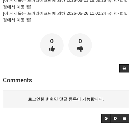
[이 게시물은 포커라이프님에 의해 2026-05-23 15:39:25 국내대회일
정에서 이동 됨]
[이 게시물은 포커라이프님에 의해 2026-05-26 11:02:24 국내대회일
정에서 이동 됨]
0
0
Comments
로그인한 회원만 댓글 등록이 가능합니다.