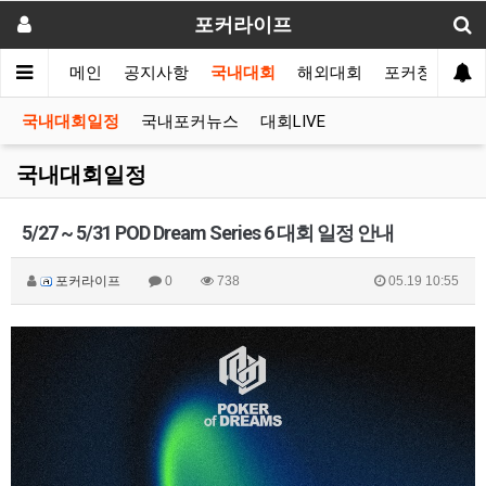
포커라이프
메인
공지사항
국내대회
해외대회
포커창고
국내대회일정
국내포커뉴스
대회LIVE
국내대회일정
5/27 ~ 5/31 POD Dream Series 6 대회 일정 안내
포커라이프
0
738
05.19 10:55