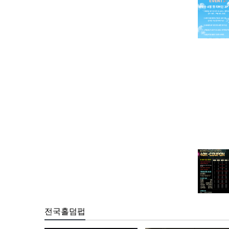
전국홀덤펍