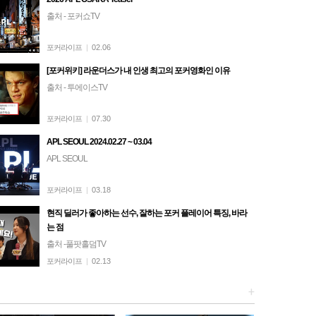
출처 - 포커쇼TV
포커라이프
|
02.06
[포커위키] 라운더스가 내 인생 최고의 포커영화인 이유
출처 - 투에이스TV
포커라이프
|
07.30
APL SEOUL 2024.02.27 ~ 03.04
APL SEOUL
포커라이프
|
03.18
현직 딜러가 좋아하는 선수, 잘하는 포커 플레이어 특징, 바라
는 점
출처 -풀팟홀덤TV
포커라이프
|
02.13
+