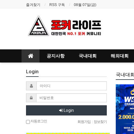
즐겨찾기
RSS 구독
08월 07일(금)
공지사항
국내대회
해외대회
Login
국내대
Login
자동로그인
회원가입
|
정보찾기