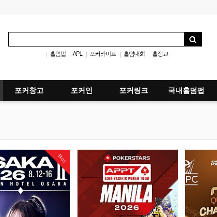
홀덤펍
APL
포커라이프
홀덤대회
홀정교
|
|
|
|
|
포커창고
포커인
포커링크
국내홀덤펍
Hot