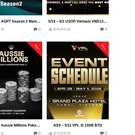
5/28 ~ 5/31 AGPT Season 2 Main Event ¥10M GTD
5/19 ~ 6/1 USOP Vietnam VND120B GTD
0
0
이프
포커라이프
Hot
Hot
4/24 ~ 5/10 Aussie Millions Poker Championship
4/29 ~ 5/11 VPL Ⅲ 100B BTD
0
0
이프
포커라이프