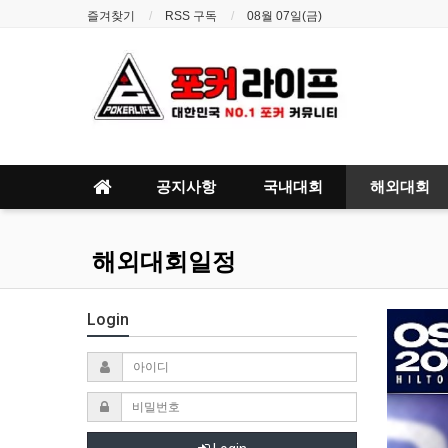
즐겨찾기
RSS 구독
08월 07일(금)
공지사항
국내대회
해외대회
해외대회일정
Login