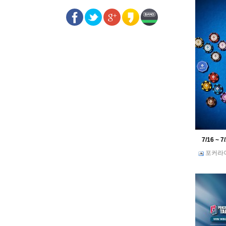
7/16 ~ 
포커라