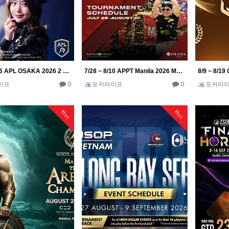
8/12 ~ 8/16 APL OSAKA 2026 2 ¥100M GTD
7/28 ~ 8/10 APPT Manila 2026 Main Event ₱60M GTD
0
0
이프
포커라이프
포커라
Hot
Hot