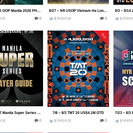
8/21 ~ 8/30 GOP Manila 2026 PHP60M GTD
8/27 ~ 9/9 USOP Vietnam Ha Long Bay Series VND120B GTD
0
0
이프
포커라이프
포커라
Hot
9/18 ~ 9/27 Manila Super Series 24 Main Event PHP10M GTD
7/8 ~ 8/3 TMT 20 US$4.1M GTD
0
0
이프
포커라이프
포커라