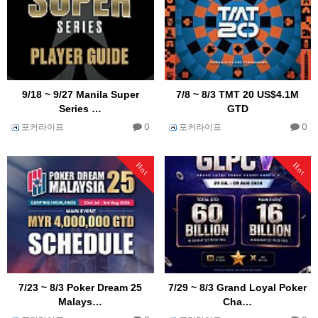
9/18 ~ 9/27 Manila Super
7/8 ~ 8/3 TMT 20 US$4.1M
Series …
GTD
0
0
포커라이프
포커라이프
Hot
Hot
7/23 ~ 8/3 Poker Dream 25
7/29 ~ 8/3 Grand Loyal Poker
Malays…
Cha…