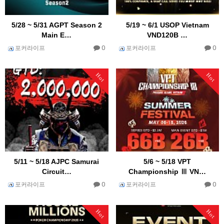
5/28 ~ 5/31 AGPT Season 2
5/19 ~ 6/1 USOP Vietnam
Main E…
VND120B …
0
0
포커라이프
포커라이프
Hot
Hot
5/11 ~ 5/18 AJPC Samurai
5/6 ~ 5/18 VPT
Circuit…
Championship Ⅲ VN…
0
0
포커라이프
포커라이프
Hot
Hot