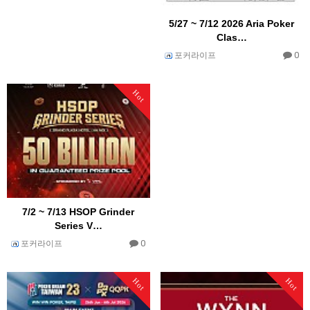
5/27 ~ 7/12 2026 Aria Poker
Clas…
0
포커라이프
Hot
7/2 ~ 7/13 HSOP Grinder
Series V…
0
포커라이프
Hot
Hot