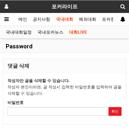
포커라이프
메인
공지사항
국내대회
해외대회
포커창고
국내대회일정
국내포커뉴스
대회LIVE
Password
댓글 삭제
작성자만 글을 삭제할 수 있습니다.
작성자 본인이라면, 글 작성시 입력한 비밀번호를 입력하여 글을
삭제할 수 있습니다.
비밀번호
확인