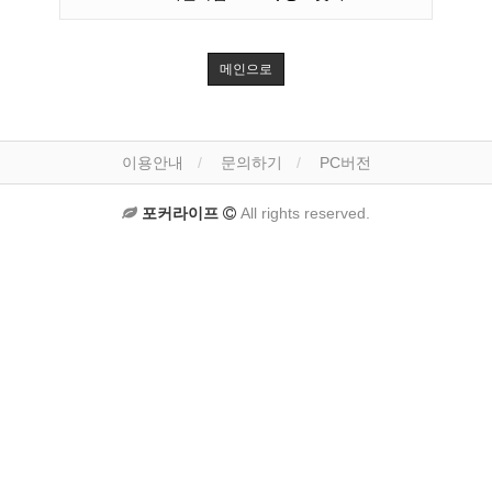
메인으로
이용안내
문의하기
PC버전
포커라이프
All rights reserved.