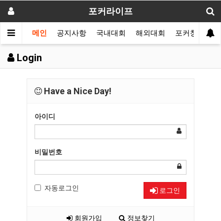
포커라이프
메인
공지사항
국내대회
해외대회
포커창고
Login
Have a Nice Day!
아이디
비밀번호
자동로그인
로그인
회원가입
정보찾기