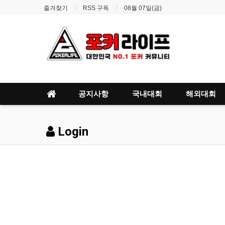
즐겨찾기
RSS 구독
08월 07일(금)
공지사항
국내대회
해외대회
Login