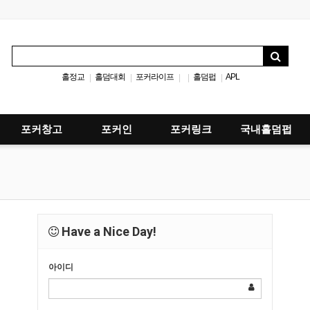
홀정교
홀덤대회
포커라이프
홀덤펍
APL
|
|
|
|
|
포커창고
포커인
포커링크
국내홀덤펍
Have a Nice Day!
아이디