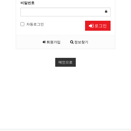
비밀번호
자동로그인
로그인
회원가입
정보찾기
메인으로