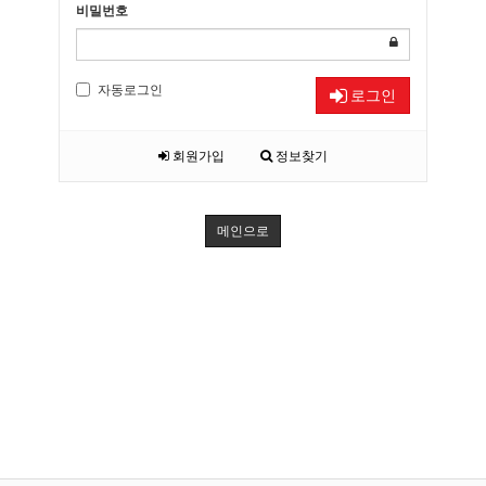
비밀번호
자동로그인
로그인
회원가입
정보찾기
메인으로