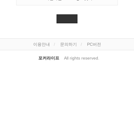
메인으로
이용안내
문의하기
PC버전
포커라이프
All rights reserved.