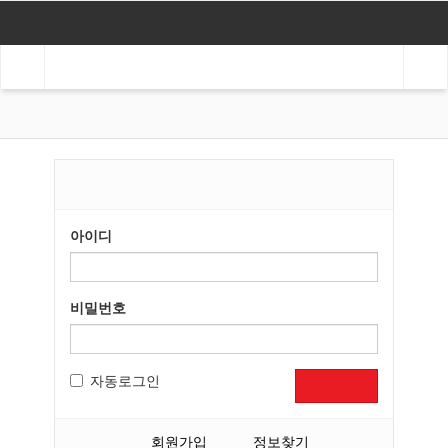
포커라이프
메인
공지사항
국내대회
해외대회
포커창고
Login
Have a Nice Day!
아이디
비밀번호
자동로그인
로그인
회원가입
정보찾기