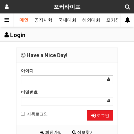
포커라이프
메인
공지사항
국내대회
해외대회
포커창고
Login
Have a Nice Day!
아이디
비밀번호
자동로그인
로그인
회원가입
정보찾기