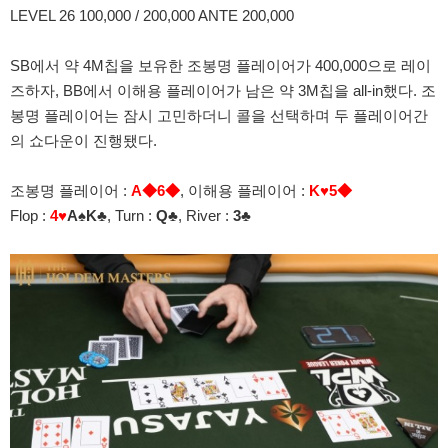
LEVEL 26 100,000 / 200,000 ANTE 200,000
SB에서 약 4M칩을 보유한 조봉명 플레이어가 400,000으로 레이
즈하자, BB에서 이해용 플레이어가 남은 약 3M칩을 all-in했다. 조
봉명 플레이어는 잠시 고민하더니 콜을 선택하며 두 플레이어간
의 쇼다운이 진행됐다.
조봉명 플레이어 :
A◆6◆
, 이해용 플레이어 :
K♥5◆
Flop :
4♥
A♠K♣
, Turn :
Q♣
, River :
3♣