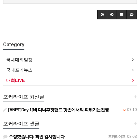
Category
국내대회일정
국내포커뉴스
대회LIVE
포커라이프 최신글
+
[ANPT]Day 1[N] 디너후첫핸드 핫존에서의 피튀기는전쟁
07.10
+2
포커라이프 댓글
+
수정했습니다. 확인 감사합니다.
포커라이프
08.03