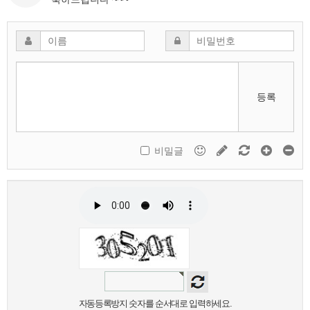
등록
비밀글
자동등록방지 숫자를 순서대로 입력하세요.