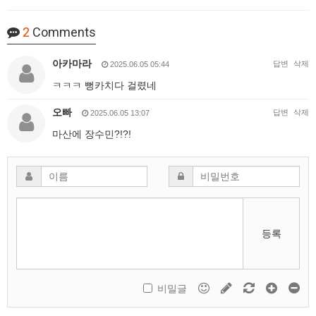
2
Comments
아카마라
답변
삭제
2025.06.05 05:44
ㅋㅋㅋ 뻥카치다 걸렸네
오빠
답변
삭제
2025.06.05 13:07
마산에 장수민?!?!
등록
비밀글