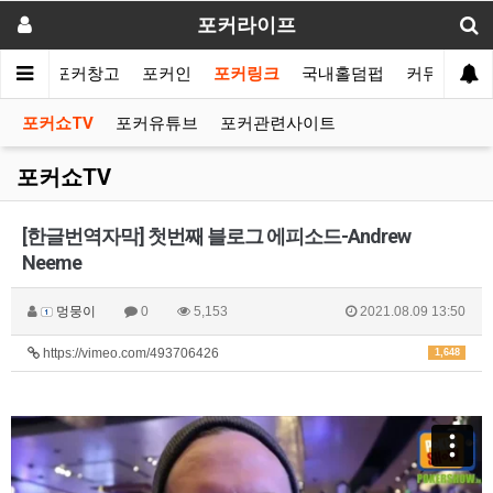
포커라이프
대회
포커창고
포커인
포커링크
국내홀덤펍
커뮤니티
포커쇼TV
포커유튜브
포커관련사이트
포커쇼TV
[한글번역자막] 첫번째 블로그 에피소드-Andrew
Neeme
멍뭉이
0
5,153
2021.08.09 13:50
https://vimeo.com/493706426
1,648