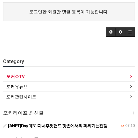
로그인한 회원만 댓글 등록이 가능합니다.
Category
포커쇼TV
포커유튜브
포커관련사이트
포커라이프 최신글
+
[ANPT]Day 1[N] 디너후첫핸드 핫존에서의 피튀기는전쟁
07.10
+2