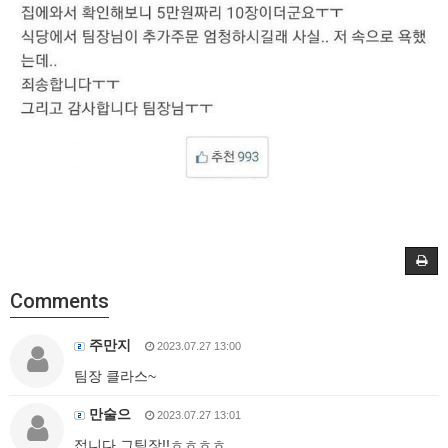
Comments
주만지
2023.07.27 13:00
팀장 클라스~
만술으
2023.07.27 13:01
접니다 그팀장!!ㅎㅎㅎㅎ