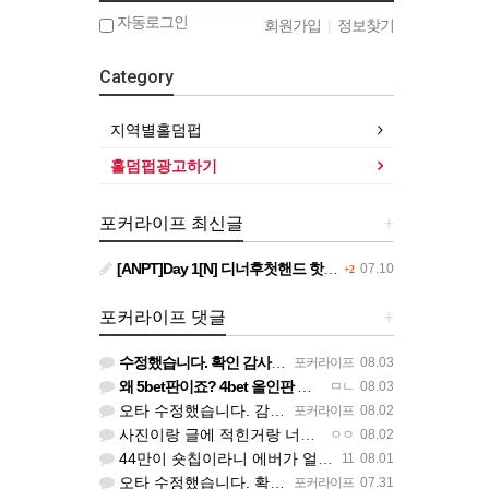
자동로그인
회원가입
|
정보찾기
Category
지역별홀덤펍
홀덤펍광고하기
포커라이프 최신글
+
[ANPT]Day 1[N] 디너후첫핸드 핫존에서의 피튀기는전쟁
07.10
+2
포커라이프 댓글
+
수정했습니다. 확인 감사합니다.
포커라이프
08.03
왜 5bet판이죠? 4bet 올인판 아닌가요?
ㅁㄴ
08.03
오타 수정했습니다. 감사합니다.
포커라이프
08.02
사진이랑 글에 적힌거랑 너무 다른데... 검수가 아예 안되고 올라오나봐요
ㅇㅇ
08.02
44만이 숏칩이라니 에버가 얼마인가요? Utg스택도 궁금하네요
11
08.01
오타 수정했습니다. 확인 감사합니다.
포커라이프
07.31