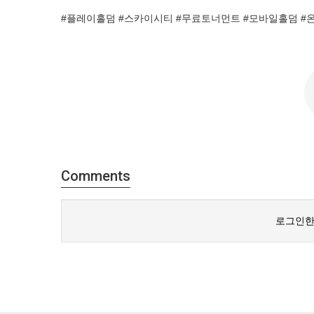
#플레이홀덤 #스카이시티 #무료토너먼트 #모바일홀덤 #
Comments
로그인한