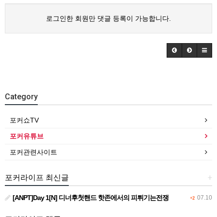
로그인한 회원만 댓글 등록이 가능합니다.
Category
포커쇼TV
포커유튜브
포커관련사이트
포커라이프 최신글
+
[ANPT]Day 1[N] 디너후첫핸드 핫존에서의 피튀기는전쟁
07.10
+2