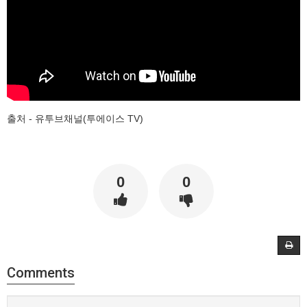
출처 - 유투브채널(투에이스 TV)
0
0
Comments