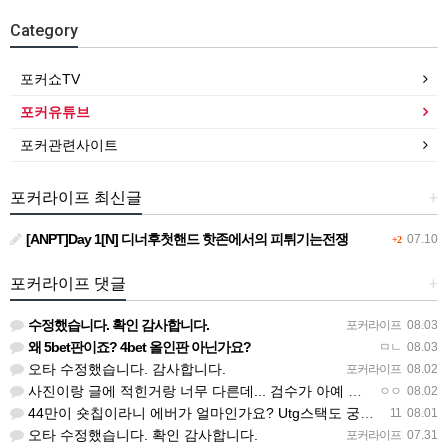
Category
포커쇼TV
포커유튜브
포커관련사이트
포커라이프 최신글
+
[ANPT]Day 1[N] 디너후첫핸드 핫존에서의 피튀기는전쟁
07.10
+2
포커라이프 댓글
+
수정했습니다. 확인 감사합니다.
포커라이프
08.03
왜 5bet판이죠? 4bet 올인판 아닌가요?
ㅁㄴ
08.03
오타 수정했습니다. 감사합니다.
포커라이프
08.02
사진이랑 글에 적힌거랑 너무 다른데... 검수가 아예 안되고 올라오나봐요
ㅇㅇ
08.02
44만이 숏칩이라니 에버가 얼마인가요? Utg스택도 궁금하네요
11
08.01
오타 수정했습니다. 확인 감사합니다.
포커라이프
07.31