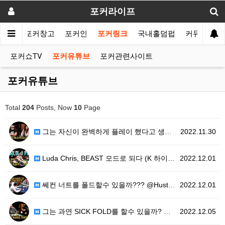
포커라이프
대회
포커창고
포커인
포커링크
국내홀덤펍
커뮤니티
포커쇼TV
포커유튜브
포커관련사이트
포커유튜브
Total
204
Posts, Now
10
Page
그는 자신이 완벽하게 플레이 했다고 생각했다.. 이렇게…
2022.11.30
Luda Chris, BEAST 모드로 되다 (K 하이…
2022.12.01
쎄컨 너트를 폴드할수 있을까??? @HustlerCas…
2022.12.01
그는 과연 SICK FOLD를 할수 있을까? @Hust…
2022.12.05