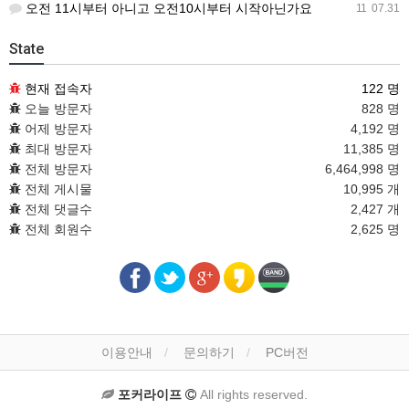
오전 11시부터 아니고 오전10시부터 시작아닌가요
11
07.31
State
현재 접속자
122 명
오늘 방문자
828 명
어제 방문자
4,192 명
최대 방문자
11,385 명
전체 방문자
6,464,998 명
전체 게시물
10,995 개
전체 댓글수
2,427 개
전체 회원수
2,625 명
이용안내
문의하기
PC버전
포커라이프
All rights reserved.