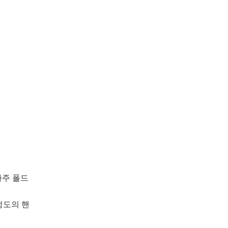
자주 폴드
정도의 핸