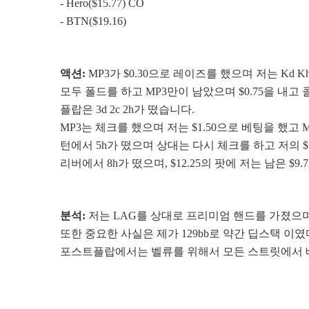
- Hero($15.77) CO
- BTN($19.16)
액션:
MP3가 $0.30으로 레이즈를 했으며 저는 Kd Kh
모두 폴드를 하고 MP3만이 남았으며 $0.75을 내고
플랍은 3d 2c 2h가 떴습니다.
MP3는 체크를 했으며 저는 $1.50으로 베팅을 했고 
턴에서 5h가 떴으며 상대는 다시 체크를 하고 저의 $
리버에서 8h가 떴으며, $12.25의 팟에 저는 남은 $
분석:
저는 LAG를 상대로 프리미엄 핸드를 가졌으며
또한 중요한 사실은 제가 129bb로 약간 딥스택 이
포스트플랍에서는 벨류를 위해서 모든 스트릿에서 