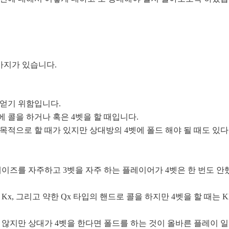
가지가 있습니다.
 얻기 위함입니다.
 콜을 하거나 혹은 4벳을 할 때입니다.
 목적으로 할 때가 있지만 상대방의 4벳에 폴드 해야 될 때도 있
이즈를 자주하고 3벳을 자주 하는 플레이어가 4벳은 한 번도 안
x, 그리고 약한 Qx 타입의 핸드로 콜을 하지만 4벳을 할 때는 KK
 않지만 상대가 4벳을 한다면 폴드를 하는 것이 올바른 플레이 