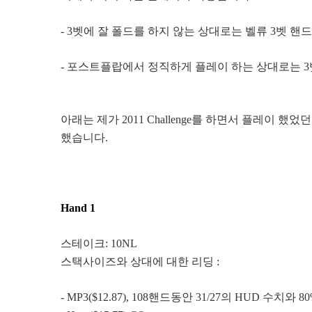
- 3벳에 잘 폴드를 하지 않는 상대로는 벨류 3벳 핸
- 포스트플랍에서 정직하게 플레이 하는 상대로는 3벳
아래는 제가 2011 Challenge를 하면서 플레이
했습니다.
Hand 1
스테이크: 10NL
스택사이즈와 상대에 대한 리딩 :
- MP3($12.87), 108핸드동안 31/27의 HUD 수치