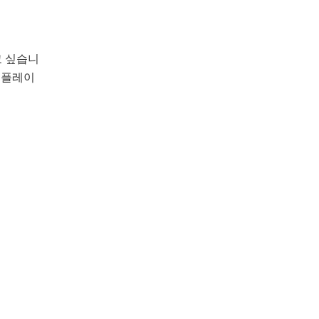
고 싶습니
 플레이