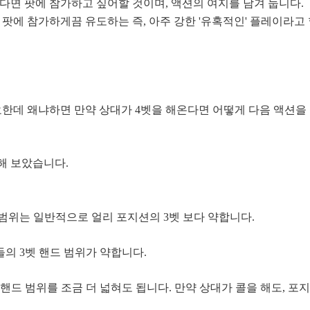
다면 팟에 참가하고 싶어할 것이며, 액션의 여지를 남겨 둡니다.
팟에 참가하게끔 유도하는 즉, 아주 강한 '유혹적인' 플레이라고 
중요한데 왜냐하면 만약 상대가 4벳을 해온다면 어떻게 다음 액션을
해 보았습니다.
범위는 일반적으로 얼리 포지션의 3벳 보다 약합니다.
의 3벳 핸드 범위가 약합니다.
핸드 범위를 조금 더 넓혀도 됩니다. 만약 상대가 콜을 해도, 포