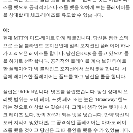
스몰 벳으로 공격적이거나 스몰 벳을 약하게 보는 플레이어들
을 상대할 때 체크-레이즈를 유도할 수 있습니다.
예:
현재 MTT의 미드-레이트 단계 레벨입니다. 당신은 평균 스텍
으로 스몰 블라인드 포지션인데 얼리 포지션인 플레이어 하나
가 2.5x 오픈 레이즈를 합니다. 당신은KsQs 을 들고 있으며 콜
을 하기로 선택합니다. 공격적인 플레이를 계속 보인 타이트
한 플레이어가 빅 블라인드 포지션에서 쓰리벳을 합니다. 처
음에 레이즈한 플레이어는 폴드를 하고 당신을 콜을 합니다.
플랍은 9h10cJd입니다. 넛츠를 플랍했습니다. 당신 상대의 쓰
리벳 범위는 오버 페어, 포켓 페어 또는 높은 ‘Broadway’ 핸드
라는 것으로 예상할 수 있습니다. 그래서 생각 없는 벳이나 체
크 레이즈 보다, 팟의 20%가 되는 벳을 넣습니다. 만약 당신의
포커 지식이 맞았다면, 그 공격적인 플레이어는 아마도 레이
즈를 했을 것이고 당신은 그 때 올인을 했을 수 가 있었습니다.