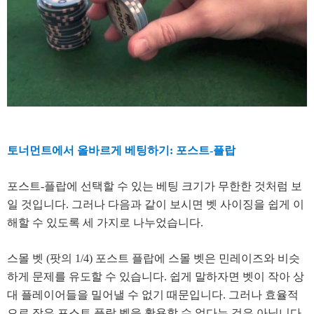
토너먼트에서 올바르게 베팅하기: 포스트-플랍
포스트-플랍에 선택할 수 있는 베팅 크기가 무한한 것처럼 보
일 것입니다. 그러나 다음과 같이 보시면 벳 사이징을 쉽게 이
해할 수 있도록 세 가지로 나누었습니다.
스몰 벳 (팟의 1/4) 포스트 플랍에 스몰 벳은 민레이즈와 비슷
하게 문제를 유도할 수 있습니다. 쉽게 말하자면 벳이 작아 상
대 플레이어들을 밀어낼 수 없기 때문입니다. 그러나 효율적
으로 작은 포스트 플랍 벳을 활용할 수 없다는 것은 아닙니다.