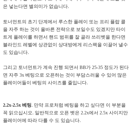
은 넣는다면 별의미가 없습니다.
토너먼트의 초기 단계에서 루스한 플레이 또는 프리 플랍 콜
을 자주 하는 것이 올바른 전략으로 보일수도 있겠지만 타이
트게 플레이를 하면서 핸드 범위를 잘 골라 쓰리벳을 한다면
블라인드 레벨에 상관없이 상대방에게 리스팩을 이끌어 낼수
도 있습니다.
그리고 토너먼트가 계속 진행 되면서 BB가 25-35 정도가 된다
면 자주 3x 베팅으로 오픈하는 것이 부담스러울 수 있어 많은
플레이어들이 베팅의 사이즈를 줄입니다.
2.2x-2.5x 베팅
. 만약 프로처럼 베팅을 하고 싶다면 이 부분을
꼭 읽으십시오. 일반적으로 오픈 벳은 2.2x에서 2.5x 사이지만
플레이어에 따라 다를 수 도 있습니다.