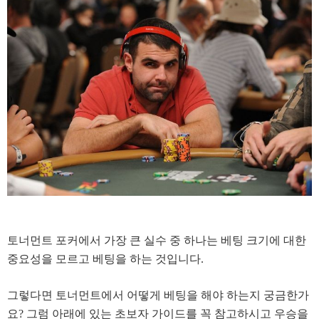
토너먼트 포커에서 가장 큰 실수 중 하나는 베팅 크기에 대한
중요성을 모르고 베팅을 하는 것입니다.
그렇다면 토너먼트에서 어떻게 베팅을 해야 하는지 궁금한가
요? 그럼 아래에 있는 초보자 가이드를 꼭 참고하시고 우승을