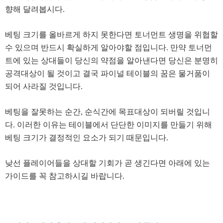
향해 달려봅시다.
베팅 크기를 올바르게 하지 못한다면 토너먼트 생명을 위협할
수 있으며 반드시 확실하게 알아야할 점입니다. 만약 토너먼
트에 있는 상대들이 당신의 약점을 알아낸다면 당신은 분명히
공격대상이 될 것이고 결국 파이널 테이블의 꿈은 물거품이
되어 사라질 것입니다.
베팅을 잘못하는 순간, 순식간에 목표대상이 되버릴 것입니
다. 이러한 이유는 테이블에서 단단한 이미지를 만들기 위해
베팅 크기가 결정적인 요소가 되기 때문입니다.
낮선 플레이어들을 상대할 기회가 곧 생긴다면 아래에 있는
가이드를 꼭 참고하시길 바랍니다.