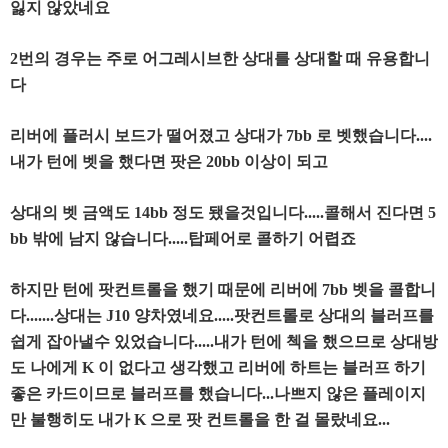
잃지 않았네요
2번의 경우는 주로 어그레시브한 상대를 상대할 때 유용합니
다
리버에 플러시 보드가 떨어졌고 상대가 7bb 로 벳했습니다....
내가 턴에 벳을 했다면 팟은 20bb 이상이 되고
상대의 벳 금액도 14bb 정도 됐을것입니다.....콜해서 진다면 5
bb 밖에 남지 않습니다.....탑페어로 콜하기 어렵죠
하지만 턴에 팟컨트롤을 했기 때문에 리버에 7bb 벳을 콜합니
다.......상대는 J10 양차였네요.....팟컨트롤로 상대의 블러프를
쉽게 잡아낼수 있었습니다.....내가 턴에 첵을 했으므로 상대방
도 나에게 K 이 없다고 생각했고 리버에 하트는 블러프 하기
좋은 카드이므로 블러프를 했습니다...나쁘지 않은 플레이지
만 불행히도 내가 K 으로 팟 컨트롤을 한 걸 몰랐네요...