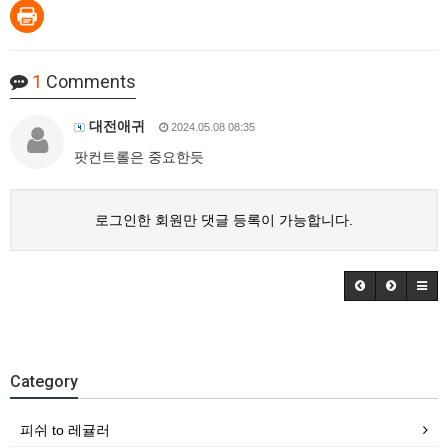
1
Comments
대전애귀
2024.05.08 08:35
팟컨트롤은 중요한듯
로그인한 회원만 댓글 등록이 가능합니다.
Category
피쉬 to 레귤러