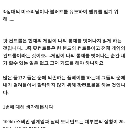
3.상대의 미스리딩이나 블러프를 유도하여 밸류를 얻기 위
해......
팟 컨트롤은 현재의 게임이 나의 통제를 벗어나지 않게 하는
것입니다.....즉 팟컨트롤은 한 핸드의 컨트롤이고 전체 게임의
컨트롤이라는 것이죠.....게임이 나의 통제를 벗어나는 순간 내
가 할수 있는 일은 없고 그저 기도를 해야 하니까요
많은 물고기들은 운에 의존하는 플레이를 하는데 그들의 운에
내가 걸려들어서 탈락하지 않기 위해 팟컨트롤을 하는 것입니
다.
1번에 대해 생각해봅시다
100bb 스택인 링게임과 달리 토너먼트는 대부분의 상황이 20-