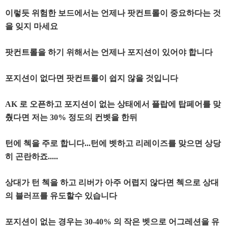
이렇듯 위험한 보드에서는 언제나 팟컨트롤이 중요하다는 것
을 잊지 마세요
팟컨트롤을 하기 위해서는 언제나 포지션이 있어야 합니다
포지션이 없다면 팟컨트롤이 쉽지 않을 것입니다
AK 로 오픈하고 포지션이 없는 상태에서 플랍에 탑페어를 맞
췄다면 저는 30% 정도의 컨벳을 한뒤
턴에 첵을 주로 합니다...턴에 벳하고 리레이즈를 맞으면 상당
히 곤란하죠.....
상대가 턴 첵을 하고 리버가 아주 어렵지 않다면 첵으로 상대
의 블러프를 유도할수 있습니다
포지션이 없는 경우는 30-40% 의 작은 벳으로 어그레션을 유