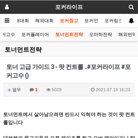
포커라이프
항
국내대회
해외대회
포커창고
포커인
포커링크
국
포커고수
포커플레이어
토너먼트전략
오마하전략
해외번역
토너먼트전략
토너 고급 가이드 3 - 팟 컨트롤 ..#포커라이프 #포
커고수 ()
열무
1
5029
2021.07.19 16:23
토너먼트에서 살아남으려면 반드시 익혀야 하는 것이 팟 컨트
롤입니다