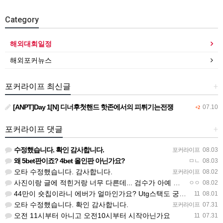
Category
해외대회일정
해외포커뉴스
포커라이프 최신글
+
[ANPT]Day 1[N] 디너후첫핸드 핫존에서의 피튀기는전쟁
07.10
+2
포커라이프 댓글
+
수정했습니다. 확인 감사합니다.
포커라이프
08.03
왜 5bet판이죠? 4bet 올인판 아닌가요?
ㅁㄴ
08.03
오타 수정했습니다. 감사합니다.
포커라이프
08.02
사진이랑 글에 적힌거랑 너무 다른데... 검수가 아예 안되고 올라오나봐요
ㅇㅇ
08.02
44만이 숏칩이라니 에버가 얼마인가요? Utg스택도 궁금하네요
11
08.01
오타 수정했습니다. 확인 감사합니다.
포커라이프
07.31
오전 11시부터 아니고 오전10시부터 시작아닌가요
11
07.31