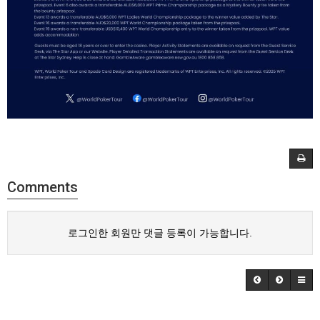
Comments
로그인한 회원만 댓글 등록이 가능합니다.