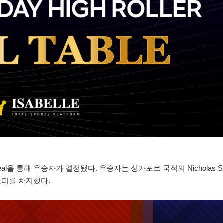
l을 통해 우승자가 결정됐다. 우승자는 싱가포르 국적의 Nicholas S
로피를 차지했다.