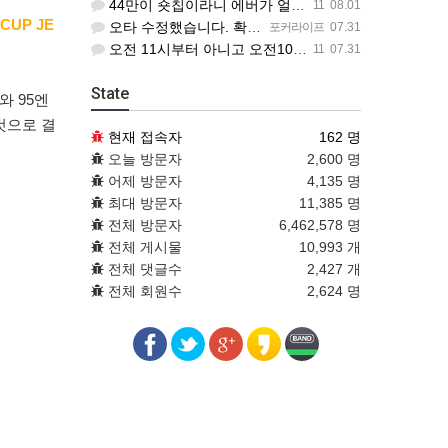
44만이 숏칩이라니 에버가 얼마인가요? Utg스택도 궁금하네요
11
08.01
CUP JE
오타 수정했습니다. 확인 감사합니다.
포커라이프
07.31
오전 11시부터 아니고 오전10시부터 시작아닌가요
11
07.31
State
와 95엔
것으로 결
현재 접속자
162 명
오늘 방문자
2,600 명
어제 방문자
4,135 명
최대 방문자
11,385 명
전체 방문자
6,462,578 명
전체 게시물
10,993 개
전체 댓글수
2,427 개
전체 회원수
2,624 명