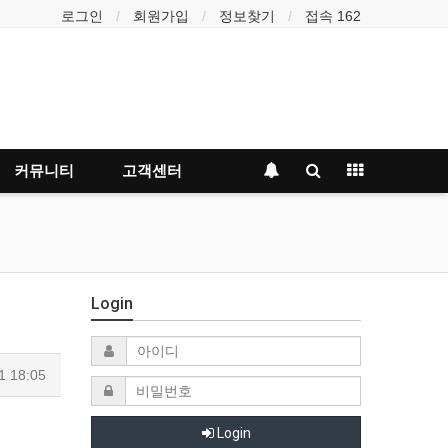
로그인
회원가입
정보찾기
접속 162
커뮤니티
고객센터
Login
1 18:05
Login