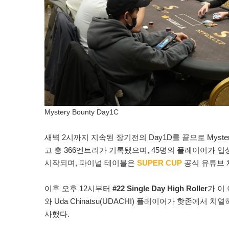
Mystery Bounty Day1C
새벽 2시까지 지속된 장기전의 Day1D를 끝으로 Myst
고 총 366엔트리가 기록됐으며, 45명의 플레이어가 입상
시작되며, 파이널 테이블은
SUPER CUP
공식 유튜브 
이후 오후 12시부터
#22 Single Day High Roller
가 이
와 Uda Chinatsu(UDACHI) 플레이어가 핫존에서 치
사했다.