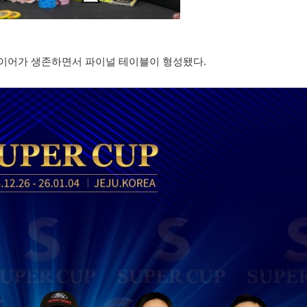
 플레이어가 생존하면서 파이널 테이블이 형성됐다.