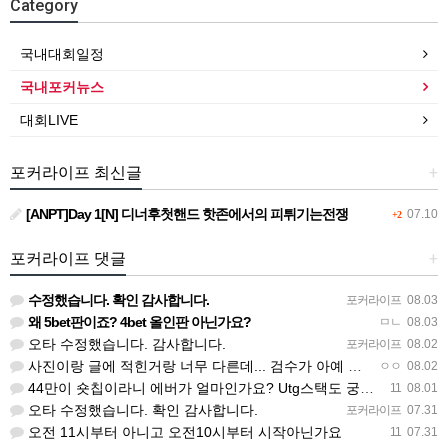
Category
국내대회일정
국내포커뉴스
대회LIVE
포커라이프 최신글
+
[ANPT]Day 1[N] 디너후첫핸드 핫존에서의 피튀기는전쟁
07.10
+2
포커라이프 댓글
+
수정했습니다. 확인 감사합니다.
포커라이프
08.03
왜 5bet판이죠? 4bet 올인판 아닌가요?
ㅁㄴ
08.03
오타 수정했습니다. 감사합니다.
포커라이프
08.02
사진이랑 글에 적힌거랑 너무 다른데... 검수가 아예 안되고 올라오나봐요
ㅇㅇ
08.02
44만이 숏칩이라니 에버가 얼마인가요? Utg스택도 궁금하네요
11
08.01
오타 수정했습니다. 확인 감사합니다.
포커라이프
07.31
오전 11시부터 아니고 오전10시부터 시작아닌가요
11
07.31