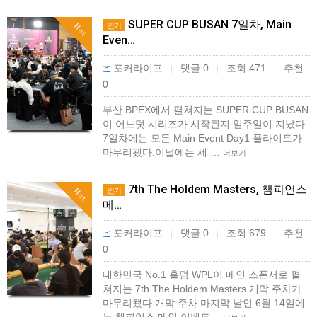
SUPER CUP BUSAN 7일차, Main
인기
Hot
Even…
포커라이프
댓글 0
조회 471
추천
|
|
|
0
부산 BPEX에서 펼쳐지는 SUPER CUP BUSAN
이 어느덧 시리즈가 시작된지 일주일이 지났다.
7일차에는 모든 Main Event Day1 플라이트가
마무리됐다.이날에는 세 …
더보기
7th The Holdem Masters, 챔피언스
인기
Hot
메…
포커라이프
댓글 0
조회 679
추천
|
|
|
0
대한민국 No.1 홀덤 WPL이 메인 스폰서로 펼
쳐지는 7th The Holdem Masters 개막 주차가
마무리됐다.개막 주차 마지막 날인 6월 14일에