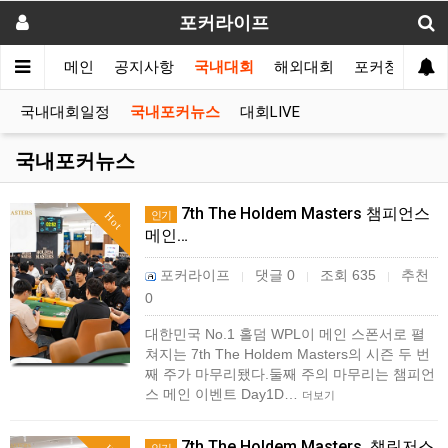
포커라이프
메인
공지사항
국내대회
해외대회
포커창고
국내대회일정
국내포커뉴스
대회LIVE
국내포커뉴스
7th The Holdem Masters 챔피언스
인기
Hot
메인…
포커라이프
댓글 0
조회 635
추천
|
|
|
0
대한민국 No.1 홀덤 WPL이 메인 스폰서로 펼
쳐지는 7th The Holdem Masters의 시즌 두 번
째 주가 마무리됐다.둘째 주의 마무리는 챔피언
스 메인 이벤트 Day1D…
더보기
7th The Holdem Masters, 챌린저스