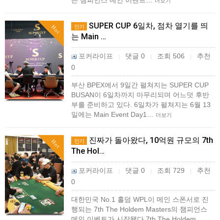
는 챔피언스 메인 이벤트…
더보기
SUPER CUP 6일차, 점차 열기를 띄
인기
Hot
는 Main …
포커라이프
댓글 0
조회 506
추천
|
|
|
0
부산 BPEX에서 9일간 펼쳐지는 SUPER CUP
BUSAN이 6일차까지 마무리되며 어느덧 후반
부를 준비하고 있다. 6일차가 펼쳐지는 6월 13
일에는 Main Event Day1…
더보기
진짜가 돌아왔다, 10억원 규모의 7th
인기
Hot
The Hol…
포커라이프
댓글 0
조회 729
추천
|
|
|
0
대한민국 No.1 홀덤 WPL이 메인 스폰서로 진
행되는 7th The Holdem Masters의 챔피언스
메인 이벤트가 시작됐다.7th The Holdem