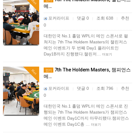
인기
Hot
메…
포커라이프
댓글 0
조회 638
추천
|
|
|
0
대한민국 No.1 홀덤 WPL이 메인 스폰서로 펼
쳐지는 7th The Holdem Masters의 챌린저스
메인 이벤트가 두 번째 Day1 플라이트인
Day1B까지 진행됐다.챌린저…
더보기
7th The Holdem Masters, 챔피언스
인기
Hot
메…
포커라이프
댓글 0
조회 796
추천
|
|
|
0
대한민국 No.1 홀덤 WPL이 메인 스폰서로 진
행되는 7th The Holdem Masters가 챔피언스
메인 이벤트 Day1C까지 마무리됐다.챔피언스
메인 이벤트 Day1C총 …
더보기