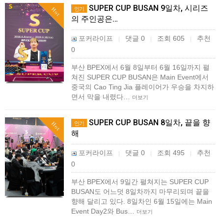
SUPER CUP BUSAN 9일차, 시리즈
인기
Hot
의 주인공은…
포커라이프
댓글 0
조회 605
추천
|
|
|
0
부산 BPEX에서 6월 8일부터 6월 16일까지 펼
쳐진 SUPER CUP BUSAN은 Main Event에서
중국의 Cao Ting Jia 플레이어가 우승을 차지하
면서 막을 내렸다…
더보기
SUPER CUP BUSAN 8일차, 끝을 향
인기
Hot
해
포커라이프
댓글 0
조회 495
추천
|
|
|
0
부산 BPEX에서 9일간 펼쳐지는 SUPER CUP
BUSAN도 어느덧 8일차까지 마무리되며 끝을
향해 달리고 있다. 8일차인 6월 15일에는 Main
Event Day2와 Bus…
더보기