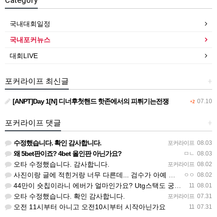
Category
국내대회일정
국내포커뉴스
대회LIVE
포커라이프 최신글
+
[ANPT]Day 1[N] 디너후첫핸드 핫존에서의 피튀기는전쟁
07.10
+2
포커라이프 댓글
+
수정했습니다. 확인 감사합니다.
포커라이프
08.03
왜 5bet판이죠? 4bet 올인판 아닌가요?
ㅁㄴ
08.03
오타 수정했습니다. 감사합니다.
포커라이프
08.02
사진이랑 글에 적힌거랑 너무 다른데... 검수가 아예 안되고 올라오나봐요
ㅇㅇ
08.02
44만이 숏칩이라니 에버가 얼마인가요? Utg스택도 궁금하네요
11
08.01
오타 수정했습니다. 확인 감사합니다.
포커라이프
07.31
오전 11시부터 아니고 오전10시부터 시작아닌가요
11
07.31