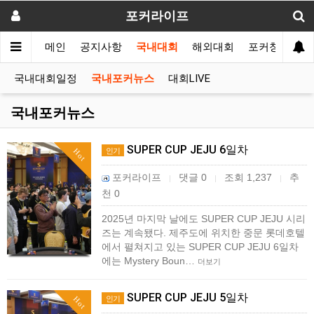
포커라이프
메인
공지사항
국내대회
해외대회
포커창고
국내대회일정
국내포커뉴스
대회LIVE
국내포커뉴스
SUPER CUP JEJU 6일차
인기
Hot
포커라이프
댓글 0
조회 1,237
추
|
|
|
천 0
2025년 마지막 날에도 SUPER CUP JEJU 시리
즈는 계속됐다. 제주도에 위치한 중문 롯데호텔
에서 펼쳐지고 있는 SUPER CUP JEJU 6일차
에는 Mystery Boun…
더보기
SUPER CUP JEJU 5일차
인기
Hot