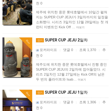
천 0
제주에 위치한 중문 롯데호텔에서 10일간 펼쳐
지는 SUPER CUP JEJU가 3일차까지의 일정을
소화했다. 시리즈 3일차인 12월 28일에는 첫 개
런티 이벤트인 Kick Off …
더보기
SUPER CUP JEJU 2일차
인기
Hot
포커라이프
댓글 0
조회 1,370
추
|
|
|
천 0
제주도에 위치한 중문 롯데호텔에서 진행 중인
SUPER CUP JEJU의 2일차에 접어들었다. 시
리즈 2일차인 12월 27일에는 Kick Off의 남은
두 번의 플라이트와 Isab…
더보기
SUPER CUP JEJU 1일차
인기
Hot
포커라이프
댓글 0
조회 1,306
추
|
|
|
천 0