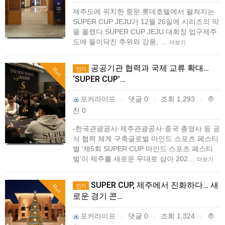
제주도에 위치한 중문 롯데호텔에서 펼쳐지는
SUPER CUP JEJU가 12월 26일에 시리즈의 막
을 올렸다.SUPER CUP JEJU 대회장 입구제주
도에 들이닥친 추위와 강풍, …
더보기
공공기관 협력과 국제 교류 확대…
인기
Hot
‘SUPER CUP’…
포커라이프
댓글 0
조회 1,293
추
|
|
|
천 0
-한국관광공사·제주관광공사·중국 총영사 등 공
식 협력 체계 구축글로벌 마인드 스포츠 페스티
벌 '제5회 SUPER CUP 마인드 스포츠 페스티
벌'이 제주를 새로운 무대로 삼아 202…
더보기
SUPER CUP, 제주에서 진화하다… 새
인기
Hot
로운 경기 콘…
포커라이프
댓글 0
조회 1,324
추
|
|
|