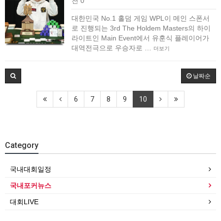
천 0
대한민국 No.1 홀덤 게임 WPL이 메인 스폰서
로 진행되는 3rd The Holdem Masters의 하이
라이트인 Main Event에서 유훈식 플레이어가
대역전극으로 우승자로 …
더보기
날짜순
6
7
8
9
10
Category
국내대회일정
국내포커뉴스
대회LIVE