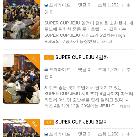
포커라이프
댓글 0
조회 1,252
추
|
|
|
천 0
SUPER CUP JEJU 일정이 절반을 소화했다. 제
주도에 위치한 중문 롯데호텔에서 펼쳐지는
SUPER CUP JEJU 시리즈의 5일차는 High
Roller의 우승자가 등장했으…
더보기
SUPER CUP JEJU 4일차
인기
Hot
포커라이프
댓글 0
조회 1,220
추
|
|
|
천 0
제주도 중문 롯데호텔에서 펼쳐지고 있는
SUPER CUP JEJU 시리즈가 4일차까지 마무리
되면서 어느덧 중반부를 향해 달리고 있다. 시
리즈 4일차인 12월 29일에는 JEJU C…
더보기
SUPER CUP JEJU 3일차
인기
Hot
포커라이프
댓글 0
조회 1,258
추
|
|
|