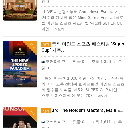
천 0
- LIVE 자선경기부터 Countdown Event까지,
‘제주의 가치를 담은 Mind Sports Festival’글로
벌 마인드 스포츠 페스티벌 ‘제5회 SUPER CUP
마인…
더보기
국제 마인드 스포츠 페스티벌 ‘Super
인기
Hot
Cup’ 제주…
포커라이프
댓글 0
조회 1,356
추
|
|
|
천 0
– 해외 방문객 1,000여 명 내외 예상… 관광·숙
박·지역 고용 전방위 효과글로벌 마인드 스포츠
의 정수를 보여줄 ‘제5회 SUPER CUP 마인드
스포츠 페스티벌’이 오는 202…
더보기
3rd The Holdem Masters, Main E…
인기
Hot
포커라이프
댓글 0
조회 1,611
추
|
|
|