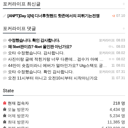
포커라이프 최신글
+
[ANPT]Day 1[N] 디너후첫핸드 핫존에서의 피튀기는전쟁
07.10
+2
포커라이프 댓글
+
수정했습니다. 확인 감사합니다.
포커라이프
08.03
왜 5bet판이죠? 4bet 올인판 아닌가요?
ㅁㄴ
08.03
오타 수정했습니다. 감사합니다.
포커라이프
08.02
사진이랑 글에 적힌거랑 너무 다른데... 검수가 아예 안되고 올라오나봐요
ㅇㅇ
08.02
44만이 숏칩이라니 에버가 얼마인가요? Utg스택도 궁금하네요
11
08.01
오타 수정했습니다. 확인 감사합니다.
포커라이프
07.31
오전 11시부터 아니고 오전10시부터 시작아닌가요
11
07.31
State
현재 접속자
218 명
오늘 방문자
4,434 명
어제 방문자
5,234 명
최대 방문자
11,385 명