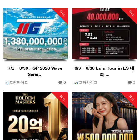
Hot
Hot
7/1 ~ 8/30 HGP 2026 Wave
8/9 ~ 8/30 Lulu Tour in ES 대
Serie…
회 …
0
0
포커라이프
포커라이프
Hot
Hot