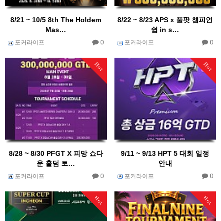
8/21 ~ 10/5 8th The Holdem
8/22 ~ 8/23 APS x 풀팟 챔피언
Mas…
쉽 in s…
0
0
포커라이프
포커라이프
Hot
Hot
8/28 ~ 8/30 PFGT X 피망 쇼다
9/11 ~ 9/13 HPT 5 대회 일정
운 홀덤 토…
안내
0
0
포커라이프
포커라이프
Hot
Hot