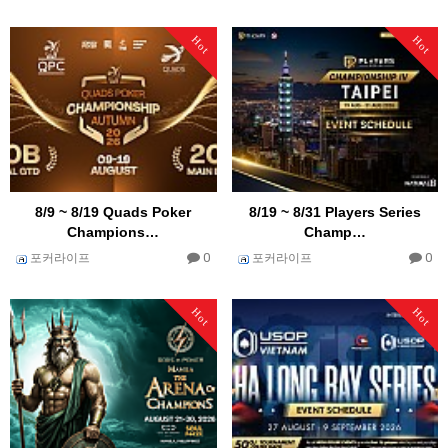
Hot
Hot
8/9 ~ 8/19 Quads Poker
8/19 ~ 8/31 Players Series
Champions…
Champ…
0
0
포커라이프
포커라이프
Hot
Hot