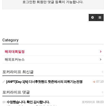
로그인한 회원만 댓글 등록이 가능합니다.
Category
해외대회일정
해외포커뉴스
포커라이프 최신글
+
[ANPT]Day 1[N] 디너후첫핸드 핫존에서의 피튀기는전쟁
07.10
+2
포커라이프 댓글
+
수정했습니다. 확인 감사합니다.
포커라이프
08.03