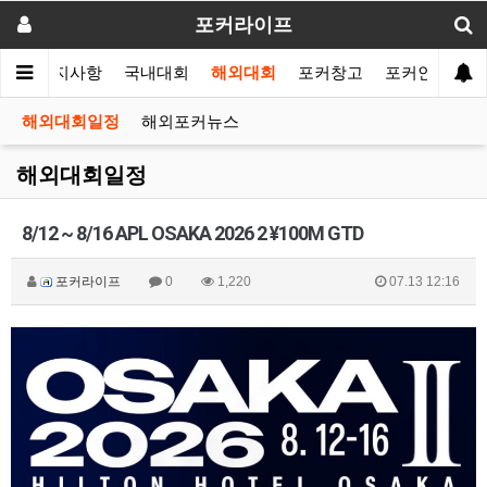
포커라이프
인
공지사항
국내대회
해외대회
포커창고
포커인
포
해외대회일정
해외포커뉴스
해외대회일정
8/12 ~ 8/16 APL OSAKA 2026 2 ¥100M GTD
포커라이프
0
1,220
07.13 12:16